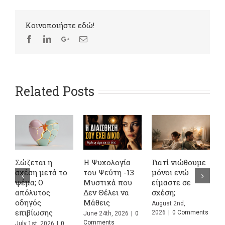
Kοινοποιήστε εδώ!
Related Posts
Σώζεται η
Η Ψυχολογία
Γιατί νιώθουμε
4
σχέση μετά το
του Ψεύτη -13
μόνοι ενώ
Α
ψέμα; Ο
Μυστικά που
είμαστε σε
σ
απόλυτος
Δεν Θέλει να
σχέση;
κ
οδηγός
Μάθεις
Σ
August 2nd,
επιβίωσης
Π
2026
|
0 Comments
June 24th, 2026
|
0
Comments
July 1st, 2026
|
0
J