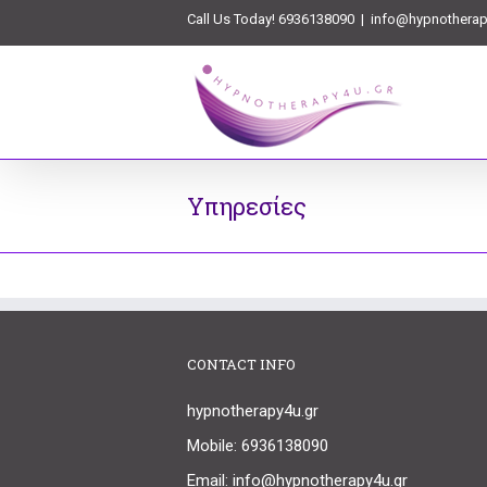
Call Us Today! 6936138090
|
info@hypnotherap
Υπηρεσίες
CONTACT INFO
hypnotherapy4u.gr
Mobile: 6936138090
Email: info@hypnotherapy4u.gr