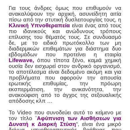
Για τους άνδρες όμως που επιθυμούν να
ανακαλύψουν την αρχική, ασυνείδητη αιτία
πίσω από την στυτική δυσλειτουργίας τους, η
Κ
λινική Υπνοθεραπεία
είναι ένας από τους
πιο ιδανικούς και ανώδυνους τρόπους
επίλυσης του θέματός τους. Σε συνδυασμό
δε, με τo ειδικό πρωτόκολλο των μη
διαδερμικών επιθεμάτων για διάστημα δυο
εβδομάδων που προτείνει η εταιρία
Lifewave,
όπου τίποτα ξένο, καμιά χημική
ουσία δεν εισχωρεί στον ανδρικό οργανισμό,
το αποτέλεσμα είναι δεδομένο ακόμη και για
προβλήματα που αφορούν την απουσία
ερωτικής επιθυμίας, την πρόωρη
εκσπερμάτιση, την ανικανότητα, την
ανακούφιση από το άγχος της σεξουαλικής
απόδοσης κλπ …
Το Video που συνοδεύει αυτό το κείμενο με
τον τίτλο ¨
Αφύπνιση των Αισθήσεων για
Δυνατή κ Διαρκή Στύση
“, είναι ένα μικρό
δείγμα υπνοθεραπευτικής βοήθειας που