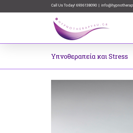
Call Us Today! 6936138090
|
info@hypnotherap
Υπνοθεραπεία και Stress