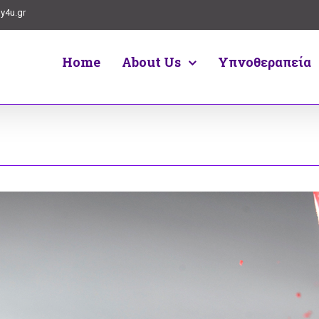
y4u.gr
Home
About Us
Υπνοθεραπεία