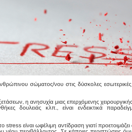
ανθρώπινου σώματος/νου στις δύσκολες εσωτερικές 
ετάσεων, η ανησυχία μιας επερχόμενης χειρουργική
νθήκες δουλειάς κλπ., είναι ενδεικτικά παραδε
το stress είναι ωφέλιμη αντίδραση γιατί προετοιμάζ
υ νέου περιβάλλοντος. Σε κάποιες περιπτώσεις όμ