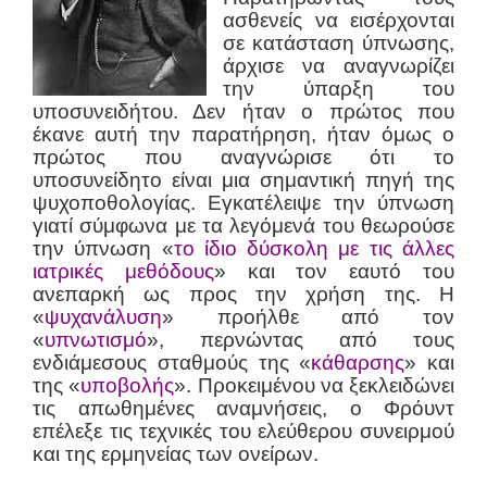
ασθενείς να εισέρχονται
σε κατάσταση ύπνωσης,
άρχισε να αναγνωρίζει
την ύπαρξη του
υποσυνειδήτου. Δεν ήταν ο πρώτος που
έκανε αυτή την παρατήρηση, ήταν όμως ο
πρώτος που αναγνώρισε ότι το
υποσυνείδητο είναι μια σημαντική πηγή της
ψυχοποθολογίας. Εγκατέλειψε την ύπνωση
γιατί σύμφωνα με τα λεγόμενά του θεωρούσε
την ύπνωση «
το ίδιο δύσκολη με τις άλλες
ιατρικές μεθόδους
» και τον εαυτό του
ανεπαρκή ως προς την χρήση της. Η
«
ψυχανάλυση
» προήλθε από τον
«
υπνωτισμό
», περνώντας από τους
ενδιάμεσους σταθμούς της «
κάθαρσης
» και
της «
υποβολής
». Προκειμένου να ξεκλειδώνει
τις απωθημένες αναμνήσεις, ο Φρόυντ
επέλεξε τις τεχνικές του ελεύθερου συνειρμού
και της ερμηνείας των ονείρων.