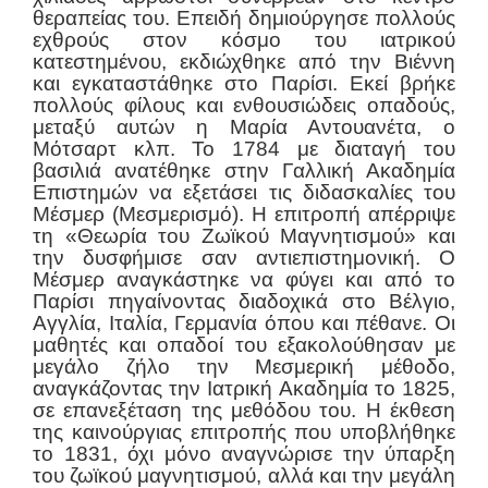
θεραπείας του. Επειδή δημιούργησε πολλούς
εχθρούς στον κόσμο του ιατρικού
κατεστημένου, εκδιώχθηκε από την Βιέννη
και εγκαταστάθηκε στο Παρίσι. Εκεί βρήκε
πολλούς φίλους και ενθουσιώδεις οπαδούς,
μεταξύ αυτών η Μαρία Αντουανέτα, ο
Μότσαρτ κλπ. Το 1784 με διαταγή του
βασιλιά ανατέθηκε στην Γαλλική Ακαδημία
Επιστημών να εξετάσει τις διδασκαλίες του
Μέσμερ (Μεσμερισμό). Η επιτροπή απέρριψε
τη «Θεωρία του Ζωϊκού Μαγνητισμού» και
την δυσφήμισε σαν αντιεπιστημονική. Ο
Μέσμερ αναγκάστηκε να φύγει και από το
Παρίσι πηγαίνοντας διαδοχικά στο Βέλγιο,
Αγγλία, Ιταλία, Γερμανία όπου και πέθανε. Οι
μαθητές και οπαδοί του εξακολούθησαν με
μεγάλο ζήλο την Μεσμερική μέθοδο,
αναγκάζοντας την Ιατρική Ακαδημία το 1825,
σε επανεξέταση της μεθόδου του. Η έκθεση
της καινούργιας επιτροπής που υποβλήθηκε
το 1831, όχι μόνο αναγνώρισε την ύπαρξη
του ζωϊκού μαγνητισμού, αλλά και την μεγάλη