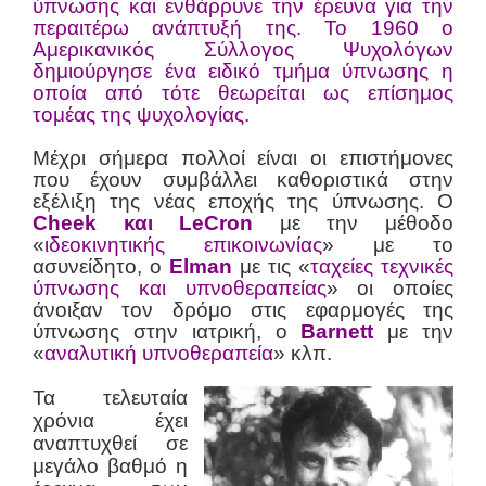
ύπνωσης και ενθάρρυνε την έρευνα για την
περαιτέρω ανάπτυξή της. Το 1960 ο
Αμερικανικός Σύλλογος Ψυχολόγων
δημιούργησε ένα ειδικό τμήμα ύπνωσης η
οποία από τότε θεωρείται ως επίσημος
τομέας της ψυχολογίας.
Μέχρι σήμερα πολλοί είναι οι επιστήμονες
που έχουν συμβάλλει καθοριστικά στην
εξέλιξη της νέας εποχής της ύπνωσης. Ο
Cheek και LeCron
με την μέθοδο
«
ιδεοκινητικής επικοινωνίας
» με το
ασυνείδητο, ο
Elman
με τις «
ταχείες τεχνικές
ύπνωσης και υπνοθεραπείας
» οι οποίες
άνοιξαν τον δρόμο στις εφαρμογές της
ύπνωσης στην ιατρική, ο
Barnett
με την
«
αναλυτική υπνοθεραπεία
» κλπ.
Τα τελευταία
χρόνια έχει
αναπτυχθεί σε
μεγάλο βαθμό η