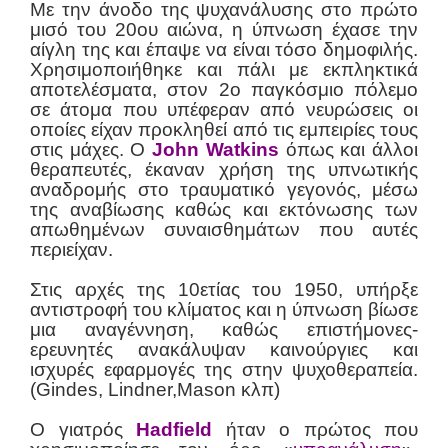
Με την άνοδο της ψυχανάλυσης στο πρώτο
μισό του 20ου αιώνα, η ύπνωση έχασε την
αίγλη της και έπαψε να είναι τόσο δημοφιλής.
Χρησιμοποιήθηκε και πάλι με εκπληκτικά
αποτελέσματα, στον 2ο παγκόσμιο πόλεμο
σε άτομα που υπέφεραν από νευρώσεις οι
οποίες είχαν προκληθεί από τις εμπειρίες τους
στις μάχες. Ο
John Watkins
όπως και άλλοι
θεραπευτές, έκαναν χρήση της υπνωτικής
αναδρομής στο τραυματικό γεγονός, μέσω
της αναβίωσης καθώς και εκτόνωσης των
απωθημένων συναισθημάτων που αυτές
περιείχαν.
Στις αρχές της 10ετίας του 1950, υπήρξε
αντιστροφή του κλίματος και η ύπνωση βίωσε
μια αναγέννηση, καθώς επιστήμονες-
ερευνητές ανακάλυψαν καινούργιες και
ισχυρές εφαρμογές της στην ψυχοθεραπεία.
(Gindes, Lindner,Mason κλπ)
Ο γιατρός
Hadfield
ήταν ο πρώτος που