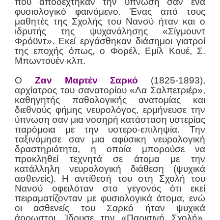
που αποδέχτηκαν την ύπνωση σαν ένα
φυσιολογικό φαινόμενο. Ένας από τους
μαθητές της Σχολής του Νανσύ ήταν και ο
ιδρυτής της ψυχανάλησης «Σίγμουντ
Φρόϋντ». Εκεί εργάσθηκαν διάσημοι γιατροί
της εποχής όπως, ο Φορέλ, Εμίλ Κουέ, Σ.
Μπωντουέν κλπ.
Ο
Ζαν Μαρτέν Σαρκό
(1825-1893),
αρχίατρος του σανατορίου «Λα Σαλπετριέρ»,
καθηγητής παθολογικής ανατομίας και
διεθνούς φήμης νευρολόγος, ερμήνευσε την
ύπνωση σαν μια νοσηρή κατάσταση υστερίας
παρόμοια με την υστερο-επιληψία. Την
ταξινόμησε σαν μια αφύσικη νευρολογική
δραστηριότητα, η οποία μπορούσε να
προκληθεί τεχνητά σε άτομα με την
κατάλληλη νευρολογική διάθεση (ψυχικά
ασθενείς). Η αντίθεσή του στη Σχολή του
Νανσύ οφειλόταν στο γεγονός ότι εκεί
πειραματίζονταν με φυσιολογικά άτομα, ενώ
οι ασθενείς του Σαρκό ήταν ψυχικά
άρρωστοι. Ίδρυσε την «Παρισινή Σχολή».