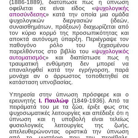
(1886-1889), διατύπωσε πως η ύπνωση
οφείλεται σε είναι είδος «
ψυχολογικής
αποσύνδεσης
» κατά την οποία μια ομάδα
ψυχολογικών διεργασιών (ιδεών,
συναισθημάτων, πράξεων) διαχωρίζεται από
τον κύριο κορμό της προσωπικότητας και
αποκτά αυτόνομη ύπαρξη. Περιέγραψε τον
παθογόνο ρόλο του ξεχασμένου
παρελθόντος στο βιβλίο του «
ψυχολογικός
αυτοματισμός
» και διαπίστωσε πως η
τραυματική ενθύμηση δεν μπορεί να
επαναληφθεί κατά την εγρήγορση, παρά
μονάχα αν ο άρρωστος τοποθετηθεί σε
κατάσταση υπνοβασίας.
Υπηρεσία στην ύπνωση πρόσφερ
ε και ο
ερευνητής
Ι. Παυλώφ
(1849-1936). Από τα
πειράματά του με τα ζώα, έριξε φως στις
ψυχοσωματικές λειτουργίες και απέδειξε ότι η
ύπνωση και η υποβολή είναι τελείως
φυσιολογικές λειτουργίες της ζωής,
απελευθερώνοντας οριστικά την ύπνωση
από το μυστήριο που την περιέβαλε.