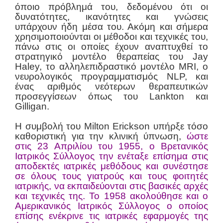
όποιο πρόβλημά του, δεδομένου ότι οι
δυνατότητες, ικανότητες και γνώσεις
υπάρχουν ήδη μέσα του. Ακόμη και σήμερα
χρησιμοποιούνται οι μέθοδοι και τεχνικές του,
πάνω στις οι οποίες έχουν αναπτυχθεί το
στρατηγικό μοντέλο θεραπείας του Jay
Haley, το αλληλεπιδραστικό μοντέλο MRI, ο
νευρολογικός προγραμματισμός NLP, και
ένας αριθμός νεότερων θεραπευτικών
προσεγγίσεων όπως του Lankton και
Gilligan.
Η συμβολή του Milton Erickson υπήρξε τόσο
καθοριστική για την κλινική ύπνωση,
ώστε
στις 23 Απριλίου του 1955,
ο Βρετανικός
Ιατρικός Σύλλογος την ενέταξε επίσημα στις
αποδεκτές ιατρικές μεθόδους και συνέστησε
σε όλους τους γιατρούς και τους φοιτητές
ιατρικής, να εκπαιδεύονται στις βασικές αρχές
και τεχνικές της. Το 1958 ακολούθησε και ο
Αμερικανικός Ιατρικός Σύλλογος ο οποίος
επίσης ενέκρινε τις ιατρικές εφαρμογές της