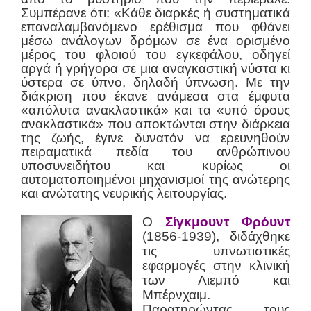
Συμπέρανε ότι: «Κάθε διαρκές ή συστηματικά
επαναλαμβανόμενο ερέθισμα που φθάνει
μέσω ανάλογων δρόμων σε ένα ορισμένο
μέρος του φλοιού του εγκεφάλου, οδηγεί
αργά ή γρήγορα σε μια αναγκαστική νύστα κι
ύστερα σε ύπνο, δηλαδή ύπνωση. Με την
διάκριση που έκανε ανάμεσα στα έμφυτα
«απόλυτα ανακλαστικά» και τα «υπό όρους
ανακλαστικά» που αποκτώνται στην διάρκεια
της ζωής, έγινε δυνατόν να ερευνηθούν
πειραματικά πεδία του ανθρώπινου
υποσυνειδήτου και κυρίως οι
αυτοματοποιημένοι μηχανισμοί της ανώτερης
και ανώτατης νευρικής λειτουργίας.
Ο
Σίγκμουντ Φρόυντ
(1856-1939), διδάχθηκε
τις υπνωτιστικές
εφαρμογές στην κλινική
των Λιεμπό και
Μπέρνχαιμ.
Παρατηρώντας τους