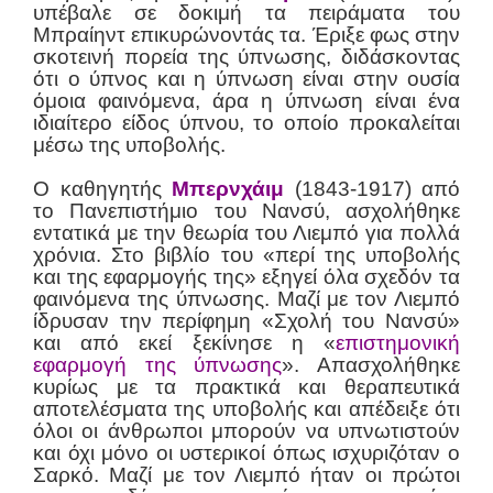
υπέβαλε σε δοκιμή τα πειράματα του
Μπραίηντ επικυρώνοντάς τα. Έριξε φως στην
σκοτεινή πορεία της ύπνωσης, διδάσκοντας
ότι ο ύπνος και η ύπνωση είναι στην ουσία
όμοια φαινόμενα, άρα η ύπνωση είναι ένα
ιδιαίτερο είδος ύπνου, το οποίο προκαλείται
μέσω της υποβολής.
Ο καθηγητής
Μπερνχάιμ
(1843-1917) από
το Πανεπιστήμιο του Νανσύ, ασχολήθηκε
εντατικά με την θεωρία του Λιεμπό για πολλά
χρόνια. Στο βιβλίο του «περί της υποβολής
και της εφαρμογής της» εξηγεί όλα σχεδόν τα
φαινόμενα της ύπνωσης. Μαζί με τον Λιεμπό
ίδρυσαν την περίφημη «Σχολή του Νανσύ»
και από εκεί ξεκίνησε η «
επιστημονική
εφαρμογή της ύπνωσης
». Απασχολήθηκε
κυρίως με τα πρακτικά και θεραπευτικά
αποτελέσματα της υποβολής και απέδειξε ότι
όλοι οι άνθρωποι μπορούν να υπνωτιστούν
και όχι μόνο οι υστερικοί όπως ισχυριζόταν ο
Σαρκό. Μαζί με τον Λιεμπό ήταν οι πρώτοι