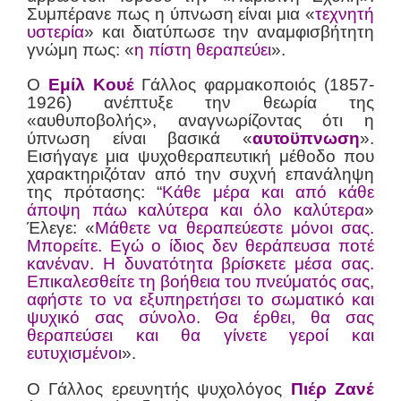
Συμπέρανε πως η ύπνωση είναι μια «
τεχνητή
υστερία
» και διατύπωσε την αναμφισβήτητη
γνώμη πως: «
η πίστη θεραπεύει
».
Ο
Εμίλ Κουέ
Γάλλος φαρμακοποιός (1857-
1926) ανέπτυξε την θεωρία της
«αυθυποβολής», αναγνωρίζοντας ότι η
ύπνωση είναι βασικά «
αυτοϋπνωση
».
Εισήγαγε μια ψυχοθεραπευτική μέθοδο που
χαρακτηριζόταν από την συχνή επανάληψη
της πρότασης: “
Κάθε μέρα και από κάθε
άποψη πάω καλύτερα και όλο καλύτερα
»
Έλεγε: «
Μάθετε να θεραπεύεστε μόνοι σας.
Μπορείτε. Εγώ ο ίδιος δεν θεράπευσα ποτέ
κανέναν. Η δυνατότητα βρίσκετε μέσα σας.
Επικαλεσθείτε τη βοήθεια του πνεύματός σας,
αφήστε το να εξυπηρετήσει το σωματικό και
ψυχικό σας σύνολο. Θα έρθει, θα σας
θεραπεύσει και θα γίνετε γεροί και
ευτυχισμένοι
».
Ο Γάλλος ερευνητής ψυχολόγος
Πιέρ Ζανέ