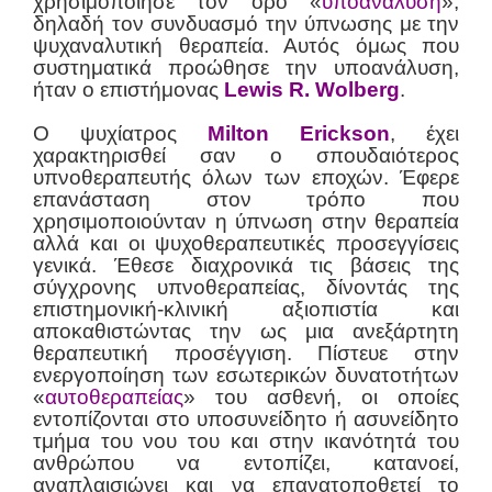
χρησιμοποίησε τον όρο «
υποανάλυση
»,
δηλαδή τον συνδυασμό την ύπνωσης με την
ψυχαναλυτική θεραπεία. Αυτός όμως που
συστηματικά προώθησε την υποανάλυση,
ήταν ο επιστήμονας
Lewis R. Wolberg
.
Ο ψυχίατρος
Milton Erickson
, έχει
χαρακτηρισθεί σαν ο σπουδαιότερος
υπνοθεραπευτής όλων των εποχών. Έφερε
επανάσταση στον τρόπο που
χρησιμοποιούνταν η ύπνωση στην θεραπεία
αλλά και οι ψυχοθεραπευτικές προσεγγίσεις
γενικά. Έθεσε διαχρονικά τις βάσεις της
σύγχρονης υπνοθεραπείας, δίνοντάς της
επιστημονική-κλινική αξιοπιστία και
αποκαθιστώντας την ως μια ανεξάρτητη
θεραπευτική προσέγγιση. Πίστευε στην
ενεργοποίηση των εσωτερικών δυνατοτήτων
«
αυτοθεραπείας
» του ασθενή, οι οποίες
εντοπίζονται στο υποσυνείδητο ή ασυνείδητο
τμήμα του νου του και στην ικανότητά του
ανθρώπου να εντοπίζει, κατανοεί,
αναπλαισιώνει και να επανατοποθετεί το