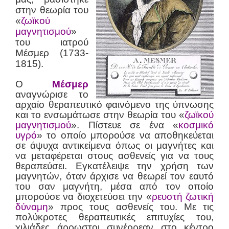
στην θεωρία του
«
ζωϊκού
μαγνητισμού
»
του ιατρού
Μέσμερ (1733-
1815).
Ο
Μέσμερ
αναγνώρισε το
αρχαίο θεραπευτικό φαινόμενο της ύπνωσης
και το ενσωμάτωσε στην θεωρία του «
ζωϊκού
μαγνητισμού
». Πίστευε σε ένα «
κοσμικό
υγρό
» το οποίο μπορούσε να αποθηκεύεται
σε άψυχα αντικείμενα όπως οι μαγνήτες και
να μεταφέρεται στους ασθενείς για να τους
θεραπεύσει. Εγκατέλειψε την χρήση των
μαγνητών, όταν άρχισε να θεωρεί τον εαυτό
του σαν μαγνήτη, μέσα από τον οποίο
μπορούσε να διοχετεύσει την «
ρευστή ζωτική
δύναμη
» προς τους ασθενείς του. Με τις
πολύκροτες θεραπευτικές επιτυχίες του,
χιλιάδες άρρωστοι συνέρρεαν στο κέντρο