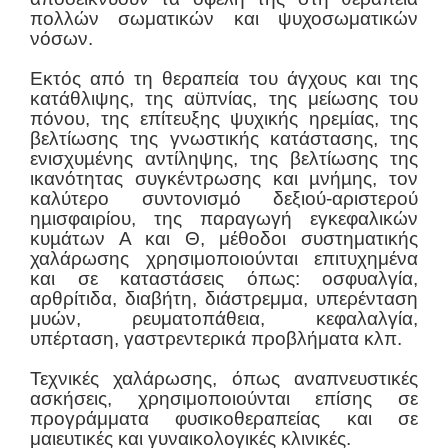
πολλών σωματικών και ψυχοσωματικών
νόσων.
Εκτός από τη θεραπεία του άγχους και της
κατάθλιψης, της αϋπνίας, της μείωσης του
πόνου, της επίτευξης ψυχικής ηρεµίας, της
βελτίωσης της γνωστικής κατάστασης, της
ενισχυµένης αντίληψης, της βελτίωσης της
ικανότητας συγκέντρωσης και µνήµης, τον
καλύτερο συντονισµό δεξιού-αριστερού
ηµισφαιρίου, της παραγωγή εγκεφαλικών
κυµάτων Α και Θ, μέθοδοι συστηματικής
χαλάρωσης χρησιμοποιούνται επιτυχημένα
και σε καταστάσεις όπως: οσφυαλγία,
αρθρίτιδα, διαβήτη, διάστρεμμα, υπερένταση
μυών, ρευματοπάθεια, κεφαλαλγία,
υπέρταση, γαστρεντερικά προβλήματα κλπ.
Τεχνικές χαλάρωσης, όπως αναπνευστικές
ασκήσεις, χρησιμοποιούνται επίσης σε
προγράμματα φυσικοθεραπείας και σε
μαιευτικές και γυναικολογικές κλινικές.