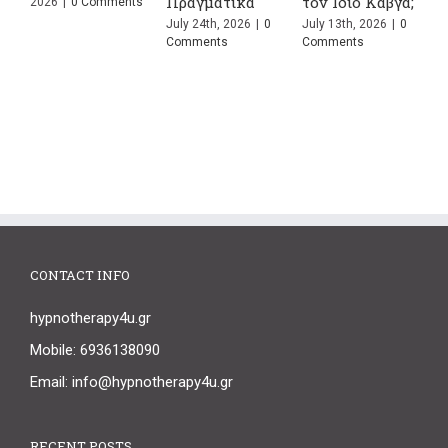
Πραγματικά
τον Ίδιο Καβγά;
ε
2026
|
0 Comments
July 24th, 2026
|
0
July 13th, 2026
|
0
J
Comments
Comments
C
CONTACT INFO
hypnotherapy4u.gr
Mobile: 6936138090
Email: info@hypnotherapy4u.gr
RECENT POSTS