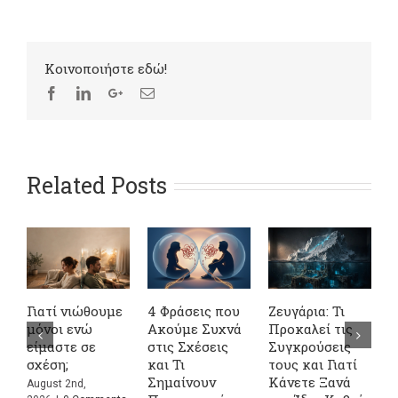
Kοινοποιήστε εδώ!
Related Posts
Γιατί νιώθουμε
4 Φράσεις που
Ζευγάρια: Τι
Σ
μόνοι ενώ
Ακούμε Συχνά
Προκαλεί τις
σ
είμαστε σε
στις Σχέσεις
Συγκρούσεις
ψ
σχέση;
και Τι
τους και Γιατί
α
Σημαίνουν
Κάνετε Ξανά
ο
August 2nd,