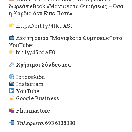
δωρεάν eBook «Μανιφέστα Θυμήσεως – Όσα
η Καρδιά δεν Είπε Ποτέ»
https://bit.ly/4lkuASt
Δες τη σειρά “Μανιφέστα Θυμήσεως” στο
YouTube:
bit.ly/45pdAF0
Χρήσιμοι Σύνδεσμοι:
Ιστοσελίδα
Instagram
YouTube
Google Business
Pharmastore
Τηλέφωνο:
693 6138090