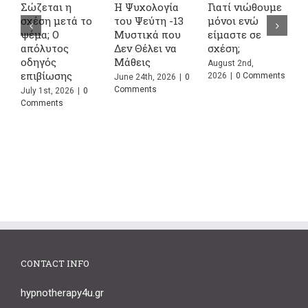
Σώζεται η
Η Ψυχολογία
Γιατί νιώθουμε
4
σχέση μετά το
του Ψεύτη -13
μόνοι ενώ
Α
ψέμα; Ο
Μυστικά που
είμαστε σε
σ
απόλυτος
Δεν Θέλει να
σχέση;
κ
οδηγός
Μάθεις
Σ
August 2nd,
επιβίωσης
Π
2026
|
0 Comments
June 24th, 2026
|
0
Comments
July 1st, 2026
|
0
J
Comments
C
CONTACT INFO
hypnotherapy4u.gr