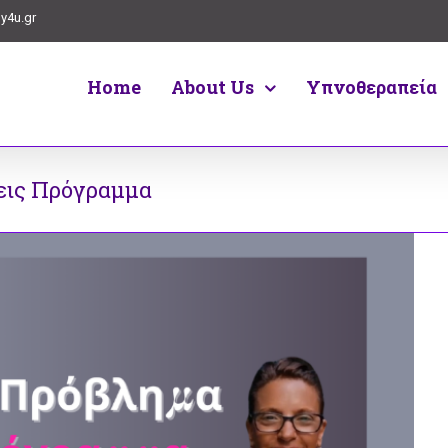
y4u.gr
Home
About Us
Υπνοθεραπεία
εις Πρόγραμμα