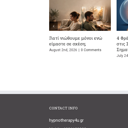
Γιατί νιώθουμε μόνοι ενώ
4 Φράσεις που Ακ
είμαστε σε σχέση;
στις Σχέσεις και Τ
Σημαίνουν Πραγμ
August 2nd, 2026
|
0 Comments
July 24th, 2026
|
0 Com
CONTACT INFO
hypnotherapy4u.gr