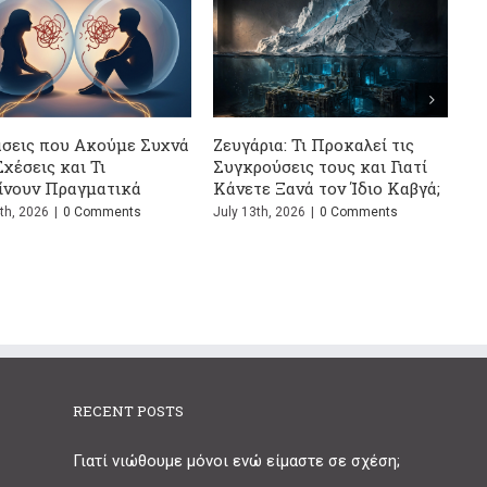
ούμε Συχνά
Ζευγάρια: Τι Προκαλεί τις
Σώζεται η σχέσ
ι
Συγκρούσεις τους και Γιατί
ψέμα; Ο απόλυ
ατικά
Κάνετε Ξανά τον Ίδιο Καβγά;
επιβίωσης
ments
July 13th, 2026
|
0 Comments
July 1st, 2026
|
0 
RECENT POSTS
Γιατί νιώθουμε μόνοι ενώ είμαστε σε σχέση;