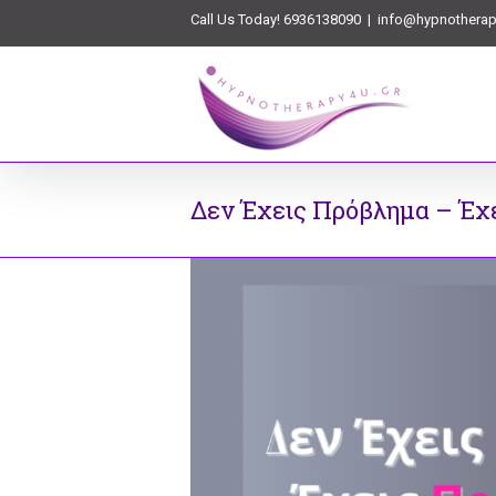
Call Us Today! 6936138090
|
info@hypnotherap
Δεν Έχεις Πρόβλημα – Έχ