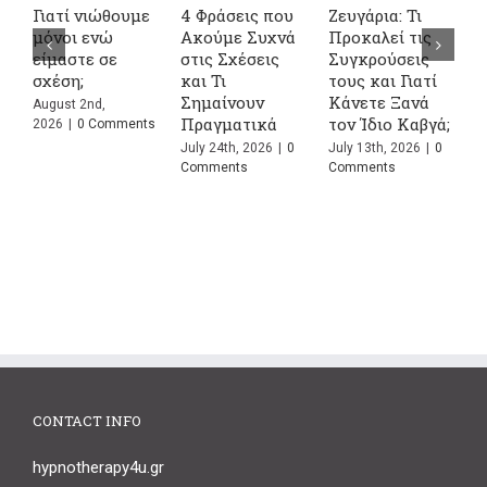
Γιατί νιώθουμε
4 Φράσεις που
Ζευγάρια: Τι
Σ
μόνοι ενώ
Ακούμε Συχνά
Προκαλεί τις
σ
είμαστε σε
στις Σχέσεις
Συγκρούσεις
ψ
σχέση;
και Τι
τους και Γιατί
α
Σημαίνουν
Κάνετε Ξανά
ο
August 2nd,
Πραγματικά
τον Ίδιο Καβγά;
ε
2026
|
0 Comments
July 24th, 2026
|
0
July 13th, 2026
|
0
J
Comments
Comments
C
CONTACT INFO
hypnotherapy4u.gr