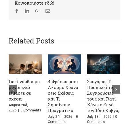
Kοινοποιήστε εδώ!
Related Posts
Γιατί νιώθουμε
4 Φράσεις που
Ζευγάρια: Τι
Σ
μόνοι ενώ
Ακούμε Συχνά
Προκαλεί τις
σ
είμαστε σε
στις Σχέσεις
Συγκρούσεις
ψ
σχέση;
και Τι
τους και Γιατί
α
Σημαίνουν
Κάνετε Ξανά
ο
August 2nd,
Πραγματικά
τον Ίδιο Καβγά;
ε
2026
|
0 Comments
July 24th, 2026
|
0
July 13th, 2026
|
0
J
Comments
Comments
C