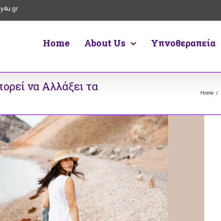
y4u.gr
Home
About Us
Υπνοθεραπεία
ορεί να Αλλάξει τα
Home
/