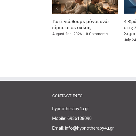
νά
Ζευγάρια: Τι Προκαλεί τις
Σώζεται η σχέση μετά τ
Συγκρούσεις τους και Γιατί
ψέμα; Ο απόλυτος οδηγ
Κάνετε Ξανά τον Ίδιο Καβγά;
επιβίωσης
July 13th, 2026
|
0 Comments
July 1st, 2026
|
0 Comments
CONTACT INFO
hypnotherapy4u.gr
Mobile: 6936138090
Email: info@hypnotherapy4u.gr