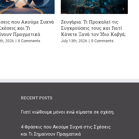
August 2nd, 2026
|
0 Com
ο
Η Ψυχολογία του Ψεύτη -13
ός
Μυστικά που Δεν Θέλει να
Μάθεις
June 24th, 2026
|
0 Comments
RECENT POSTS
Γιατί νιώθουμε μόνοι ενώ είμαστε σε σχέση;
4 Φράσεις που Ακούμε Συχνά στις Σχέσεις
και Τι Σημαίνουν Πραγματικά