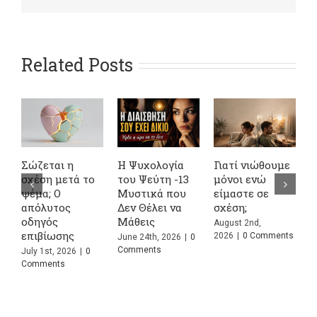
Related Posts
Σώζεται η
Η Ψυχολογία
Γιατί νιώθουμε
4
σχέση μετά το
του Ψεύτη -13
μόνοι ενώ
Α
ψέμα; Ο
Μυστικά που
είμαστε σε
σ
απόλυτος
Δεν Θέλει να
σχέση;
κ
οδηγός
Μάθεις
Σ
August 2nd,
επιβίωσης
Π
2026
|
0 Comments
June 24th, 2026
|
0
Comments
July 1st, 2026
|
0
J
Comments
C