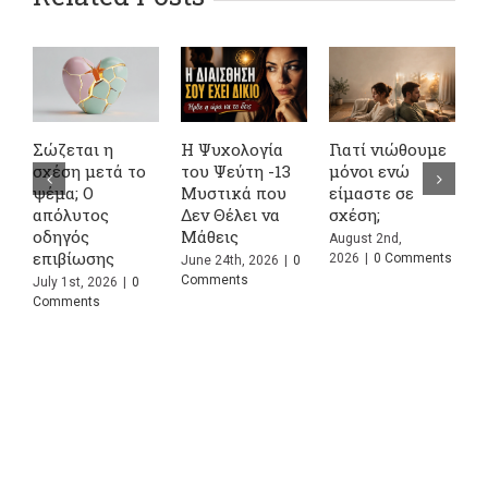
Σώζεται η
Η Ψυχολογία
Γιατί νιώθουμε
4
σχέση μετά το
του Ψεύτη -13
μόνοι ενώ
Α
ψέμα; Ο
Μυστικά που
είμαστε σε
σ
απόλυτος
Δεν Θέλει να
σχέση;
κ
οδηγός
Μάθεις
Σ
August 2nd,
επιβίωσης
Π
2026
|
0 Comments
June 24th, 2026
|
0
Comments
July 1st, 2026
|
0
J
Comments
C