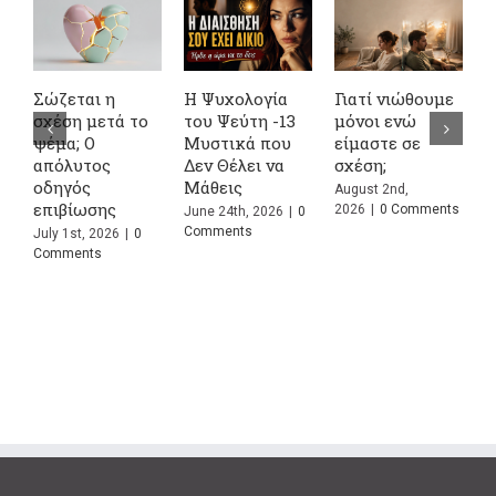
Σώζεται η
Η Ψυχολογία
Γιατί νιώθουμε
4
σχέση μετά το
του Ψεύτη -13
μόνοι ενώ
Α
ψέμα; Ο
Μυστικά που
είμαστε σε
σ
απόλυτος
Δεν Θέλει να
σχέση;
κ
οδηγός
Μάθεις
Σ
August 2nd,
επιβίωσης
Π
2026
|
0 Comments
June 24th, 2026
|
0
Comments
July 1st, 2026
|
0
J
Comments
C