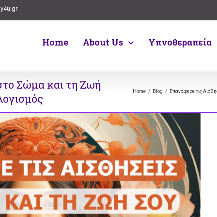
y4u.gr
Home
About Us
Υπνοθεραπεία
στο Σώμα και τη Ζωή
Home
/
Blog
/
Επανάφερε τις Αισθή
λογισμός