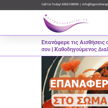
Call Us Today! 6936138090
|
info@hypnotherap
Επανάφερε τις Αισθήσεις 
σου | Καθοδηγούμενος Δια