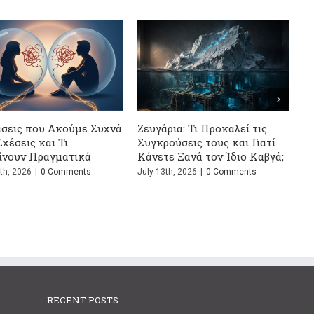
Γιατί νιώ
είμαστε σε
August 2nd, 
έση μετά το
Η Ψυχολογία του Ψεύτη -13
υτος οδηγός
Μυστικά που Δεν Θέλει να
Μάθεις
 Comments
June 24th, 2026
|
0 Comments
RECENT POSTS