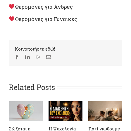
Φερομόνες για Άνδρες
Φερομόνες για Γυναίκες
Kοινοποιήστε εδώ!
Related Posts
Σώζεται η
Η Ψυχολογία
Γιατί νιώθουμε
4