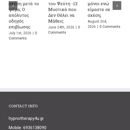
σχέση μετά το
του Ψεύτη -13
μόνοι ενώ
Α
ψέμα; Ο
Μυστικά που
είμαστε σε
σ
απόλυτος
Δεν Θέλει να
σχέση;
κ
οδηγός
Μάθεις
Σ
August 2nd,
επιβίωσης
Π
2026
|
0 Comments
June 24th, 2026
|
0
Comments
July 1st, 2026
|
0
J
Comments
C
CONTACT INFO
hypnotherapy4u.gr
Mobile: 6936138090