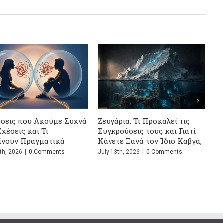
Γιατί νιώ
είμαστε σ
August 2nd, 
έση μετά το
Η Ψυχολογία του Ψεύτη -13
υτος οδηγός
Μυστικά που Δεν Θέλει να
Μάθεις
0 Comments
June 24th, 2026
|
0 Comments