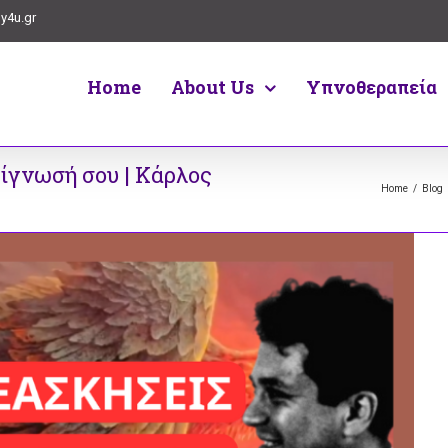
y4u.gr
Home
About Us
Υπνοθεραπεία
ίγνωσή σου | Κάρλος
Home
/
Blog