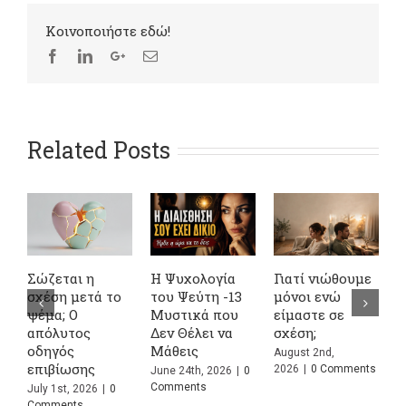
Kοινοποιήστε εδώ!
Related Posts
Σώζεται η
σχέση μετά το
ψέμα; Ο
ε
4 Φράσεις που
Ζευγάρια: Τι
απόλυτος
Ακούμε Συχνά
Προκαλεί τις
οδηγός
στις Σχέσεις
Συγκρούσεις
επιβίωσης
και Τι
τους και Γιατί
July 1st, 2026
|
0
Σημαίνουν
Κάνετε Ξανά
Comments
Πραγματικά
τον Ίδιο Καβγά;
ts
July 24th, 2026
|
0
July 13th, 2026
|
0
Comments
Comments