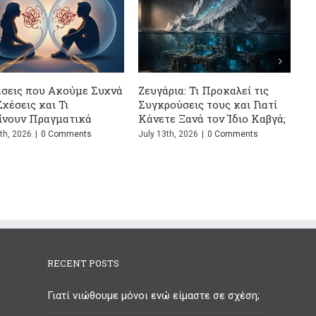
τις
Σώζεται η σχέση μετά το
Η Ψυχολογία του Ψ
ιατί
ψέμα; Ο απόλυτος οδηγός
Μυστικά που Δεν Θ
Καβγά;
επιβίωσης
Μάθεις
s
July 1st, 2026
|
0 Comments
June 24th, 2026
|
0 Com
RECENT POSTS
Γιατί νιώθουμε μόνοι ενώ είμαστε σε σχέση;