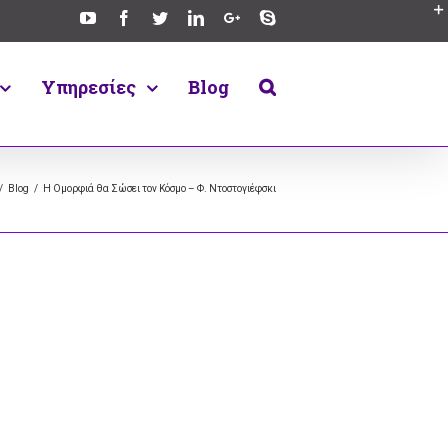
Υπηρεσίες
Blog
/
Blog
/
Η Oμορφιά θα Σώσει τον Κόσμο – Φ. Ντοστογιέφσκι