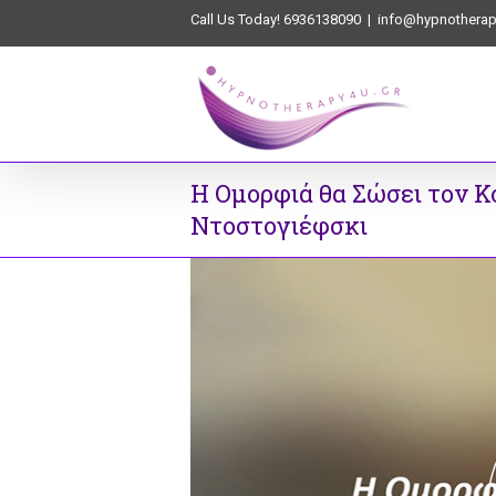
Call Us Today! 6936138090
|
info@hypnotherap
Η Oμορφιά θα Σώσει τον Κ
Ντοστογιέφσκι