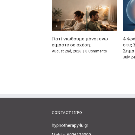
4 Φράσεις που Ακούμε Συχνά
Ζευγάρια: Τι Προκαλεί 
στις Σχέσεις και Τι
Συγκρούσεις τους και Γ
Σημαίνουν Πραγματικά
Κάνετε Ξανά τον Ίδιο 
July 24th, 2026
|
0 Comments
July 13th, 2026
|
0 Comment
CONTACT INFO
hypnotherapy4u.gr
Mobile: 6936138090