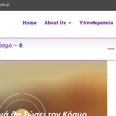
y4u.gr
Home
About Us
Υπνοθεραπεία
όσμο – Φ.
Home