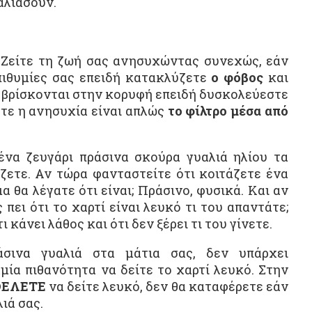
αλιάσουν.
Ζείτε τη ζωή σας ανησυχώντας συνεχώς, εάν
επιθυμίες σας επειδή κατακλύζετε
ο
φόβος
και
βρίσκονται στην κορυφή επειδή δυσκολεύεστε
ότε η ανησυχία είναι απλώς
το φίλτρο μέσα από
ένα ζευγάρι πράσινα σκούρα γυαλιά ηλίου τα
ζετε. Αν τώρα φανταστείτε ότι κοιτάζετε ένα
 θα λέγατε ότι είναι; Πράσινο, φυσικά. Και αν
 πει ότι το χαρτί είναι λευκό τι του απαντάτε;
κάνει λάθος και ότι δεν ξέρει τι του γίνετε.
σινα γυαλιά στα μάτια σας, δεν υπάρχει
μία πιθανότητα να δείτε το χαρτί λευκό. Στην
ΘΕΛΕΤΕ
να δείτε λευκό, δεν θα καταφέρετε εάν
ιά σας.