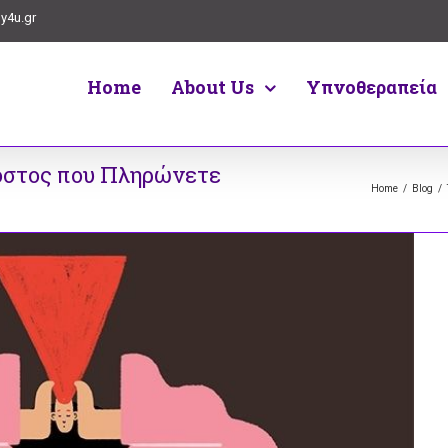
y4u.gr
Home
About Us
Υπνοθεραπεία
 Κόστος που Πληρώνετε
Home
/
Blog
/