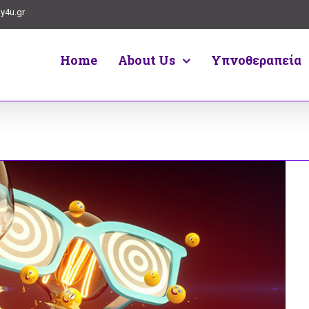
y4u.gr
Home
About Us
Υπνοθεραπεία