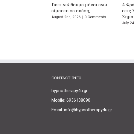
ευγάρια: Τι Προκαλεί τις
Σώζεται η σχέση μετά το
υγκρούσεις τους και Γιατί
ψέμα; Ο απόλυτος οδηγός
άνετε Ξανά τον Ίδιο Καβγά;
επιβίωσης
ly 13th, 2026
|
0 Comments
July 1st, 2026
|
0 Comments
CONTACT INFO
hypnotherapy4u.gr
Mobile: 6936138090
Email: info@hypnotherapy4u.gr