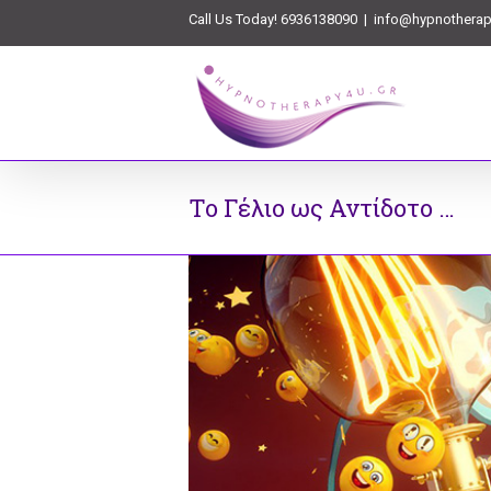
Call Us Today! 6936138090
|
info@hypnotherap
Το Γέλιο ως Αντίδοτο …