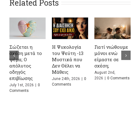
Related Posts
Σώζεται η
Η Ψυχολογία
Γιατί νιώθουμε
4
σχέση μετά το
του Ψεύτη -13
μόνοι ενώ
Α
ψέμα; Ο
Μυστικά που
είμαστε σε
σ
απόλυτος
Δεν Θέλει να
σχέση;
κ
οδηγός
Μάθεις
Σ
August 2nd,
επιβίωσης
Π
2026
|
0 Comments
June 24th, 2026
|
0
Comments
July 1st, 2026
|
0
J
Comments
C