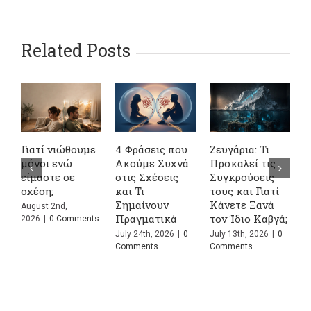
Related Posts
Γιατί νιώθουμε
4 Φράσεις που
Ζευγάρια: Τι
Σ
μόνοι ενώ
Ακούμε Συχνά
Προκαλεί τις
σ
είμαστε σε
στις Σχέσεις
Συγκρούσεις
ψ
σχέση;
και Τι
τους και Γιατί
α
Σημαίνουν
Κάνετε Ξανά
ο
August 2nd,
Πραγματικά
τον Ίδιο Καβγά;
ε
2026
|
0 Comments
July 24th, 2026
|
0
July 13th, 2026
|
0
J
Comments
Comments
C