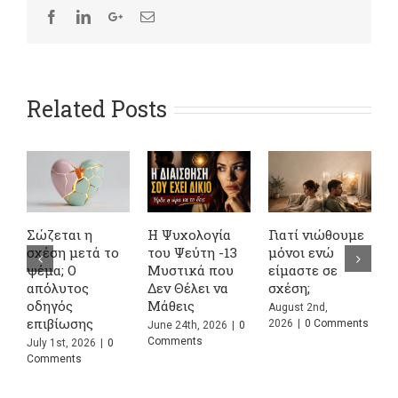
Related Posts
Ψυχολογία
Γιατί νιώθουμε
4 Φράσεις που
Ζευγάρια:
 Ψεύτη -13
μόνοι ενώ
Ακούμε Συχνά
Προκαλεί
στικά που
είμαστε σε
στις Σχέσεις
Συγκρού
 Θέλει να
σχέση;
και Τι
τους και 
θεις
Σημαίνουν
Κάνετε 
August 2nd,
Πραγματικά
τον Ίδιο
2026
|
0 Comments
 24th, 2026
|
0
ments
July 24th, 2026
|
0
July 13th, 
Comments
Comments