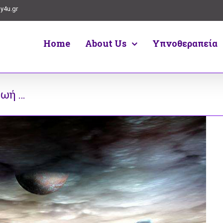
y4u.gr
Home
About Us
Υπνοθεραπεία
Ζωή …