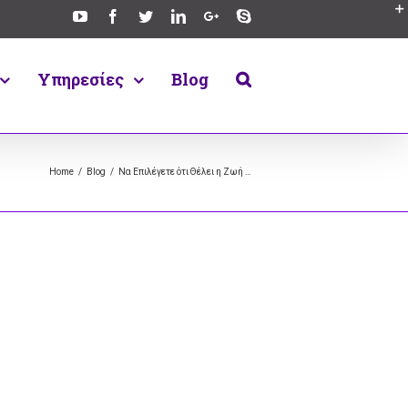
Υπηρεσίες
Blog
Home
/
Blog
/
Να Επιλέγετε ότι Θέλει η Ζωή …