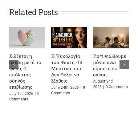
Related Posts
Σώζεται η
Η Ψυχολογία
Γιατί νιώθουμε
4 Φρ
σχέση μετά το
του Ψεύτη -13
μόνοι ενώ
Ακού
ψέμα; Ο
Μυστικά που
είμαστε σε
στις
απόλυτος
Δεν Θέλει να
σχέση;
και Τ
οδηγός
Μάθεις
Σημα
August 2nd,
επιβίωσης
Πραγ
2026
|
0 Comments
June 24th, 2026
|
0
Comments
July 1st, 2026
|
0
July 2
Comments
Comm