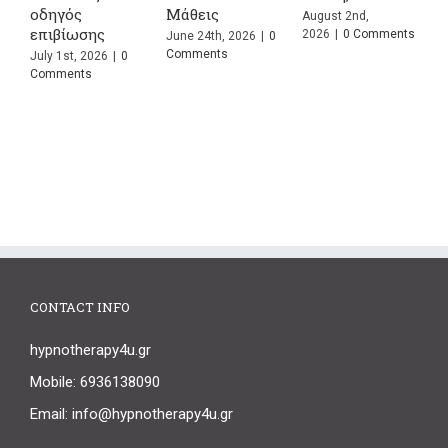
July 1st, 2026
|
0
Σημαίνουν
Κάνετε Ξανά
Comments
Πραγματικά
τον Ίδιο Καβγά;
ments
July 24th, 2026
|
0
July 13th, 2026
|
0
Comments
Comments
CONTACT INFO
hypnotherapy4u.gr
Mobile: 6936138090
Email: info@hypnotherapy4u.gr