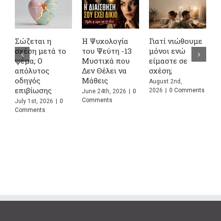
Σώζεται η
Η Ψυχολογία
Γιατί νιώθουμε
4
σχέση μετά το
του Ψεύτη -13
μόνοι ενώ
Α
ψέμα; Ο
Μυστικά που
είμαστε σε
σ
απόλυτος
Δεν Θέλει να
σχέση;
κ
οδηγός
Μάθεις
Σ
August 2nd,
επιβίωσης
Π
2026
|
0 Comments
June 24th, 2026
|
0
Comments
July 1st, 2026
|
0
J
Comments
C