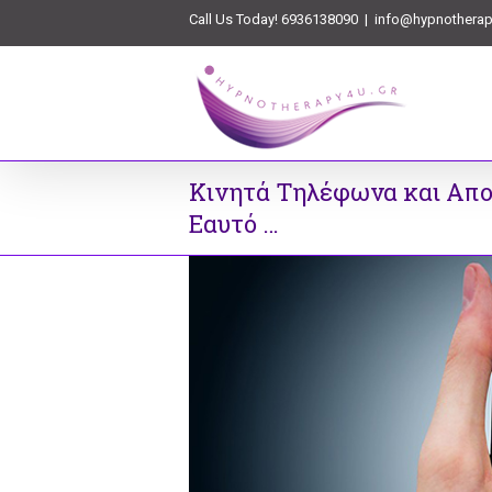
Call Us Today! 6936138090
|
info@hypnotherap
Κινητά Τηλέφωνα και Απο
Εαυτό …