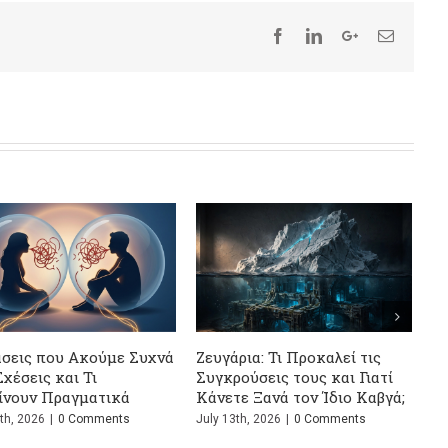
αλεί τις
Σώζεται η σχέση μετά το
Η Ψυχολογία 
 και Γιατί
ψέμα; Ο απόλυτος οδηγός
Μυστικά που 
Ίδιο Καβγά;
επιβίωσης
Μάθεις
omments
July 1st, 2026
|
0 Comments
June 24th, 2026
|