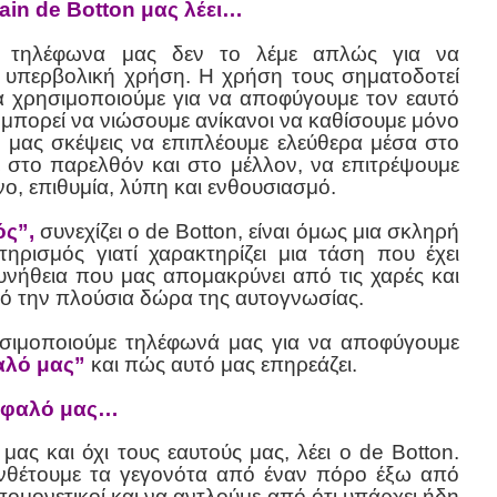
ain de Botton μας λέει…
τα τηλέφωνα μας δεν το λέμε απλώς για να
ε υπερβολική χρήση. Η χρήση τους σηματοδοτεί
τα χρησιμοποιούμε για να αποφύγουμε τον εαυτό
μπορεί να νιώσουμε ανίκανοι να καθίσουμε μόνο
ς μας σκέψεις να επιπλέουμε ελεύθερα μέσα στο
 στο παρελθόν και στο μέλλον, να επιτρέψουμε
νο, επιθυμία, λύπη και ενθουσιασμό.
ός”,
συνεχίζει ο de Botton, είναι όμως μια σκληρή
ρισμός γιατί χαρακτηρίζει μια τάση που έχει
υνήθεια που μας απομακρύνει από τις χαρές και
πό την πλούσια δώρα της αυτογνωσίας.
σιμοποιούμε τηλέφωνά μας για να αποφύγουμε
υαλό μας”
και πώς αυτό μας επηρεάζει.
κέφαλό μας…
ς και όχι τους εαυτούς μας, λέει ο de Botton.
νθέτουμε τα γεγονότα από έναν πόρο έξω από
υπομονετικοί και να αντλούμε από ότι υπάρχει ήδη