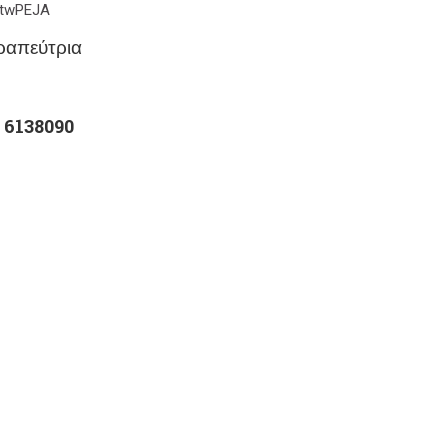
6twPEJA
ραπεύτρια
 6138090