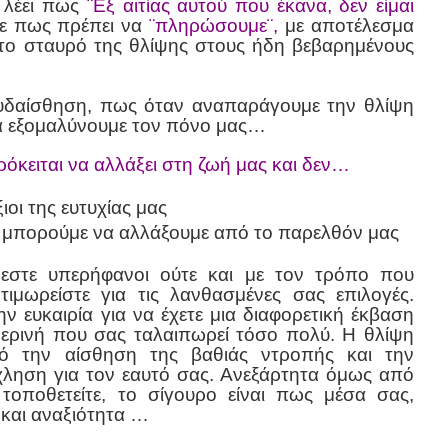
ς λέει πως
¨Εξ αιτίας αυτού που έκανα, δεν είμαι
ε πως πρέπει να
¨πληρώσουμε¨,
με αποτέλεσμα
το σταυρό της θλίψης στους ήδη βεβαρημένους
ευδαίσθηση, πως όταν αναπαράγουμε την θλίψη
να εξομαλύνουμε τον πόνο μας…
πρόκειται να αλλάξει στη ζωή μας και δεν…
οι της ευτυχίας μας
 μπορούμε να αλλάξουμε από το παρελθόν μας
εστε υπερήφανοι ούτε και με τον τρόπο που
τιμωρείστε για τις λανθασμένες σας επιλογές.
ν ευκαιρία για να έχετε μια διαφορετική έκβαση
ρινή που σας ταλαιπωρεί τόσο πολύ. Η θλίψη
πό την αίσθηση της βαθιάς ντροπής και την
χληση για τον εαυτό σας. Ανεξάρτητα όμως από
οποθετείτε, το σίγουρο είναι πως μέσα σας,
 και αναξιότητα …