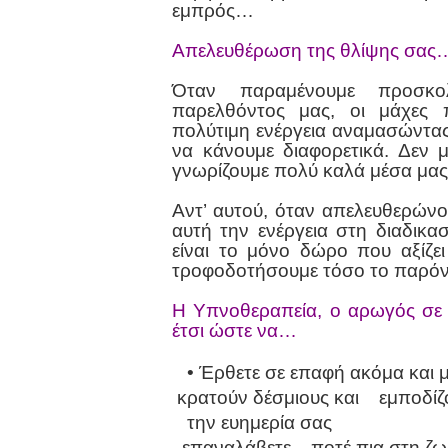
εμπρός…
Απελευθέρωση της θλίψης σας
Όταν παραμένουμε προσκολ
παρελθόντος μας, οι μάχες 
πολύτιμη ενέργεια αναμασώντα
να κάνουμε διαφορετικά. Δεν 
γνωρίζουμε πολύ καλά μέσα μα
Αντ’ αυτού, όταν απελευθερώνο
αυτή την ενέργεια στη διαδικ
είναι το μόνο δώρο που αξίζε
τροφοδοτήσουμε τόσο το παρόν
Η Υπνοθεραπεία, ο αρωγός σε 
έτσι ώστε να…
• Έρθετε σε
επαφή ακόμα και 
κρατούν δέσμιους και
εμποδίζο
την ευημερία σας
.
επαναλάβετε
ποτέ πια στη ζ