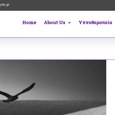
y4u.gr
Home
About Us
Υπνοθεραπεία