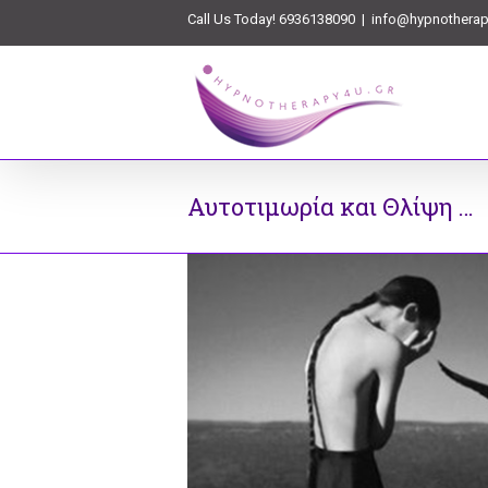
Call Us Today! 6936138090
|
info@hypnotherap
Αυτοτιμωρία και Θλίψη …