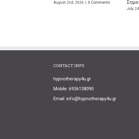
ν Πραγματικά
Κάνετε Ξανά τον Ίδιο Καβγά;
επιβίω
26
|
0 Comments
July 13th, 2026
|
0 Comments
July 1st,
CONTACT INFO
hypnotherapy4u.gr
Mobile: 6936138090
Email: info@hypnotherapy4u.gr