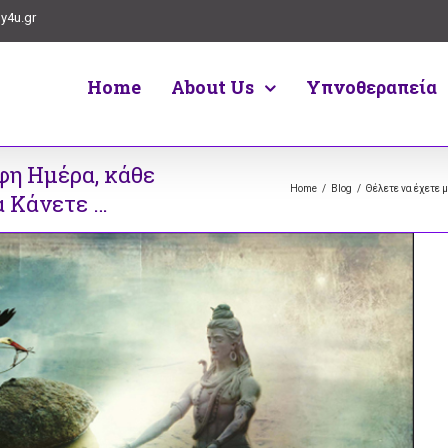
y4u.gr
Home
About Us
Υπνοθεραπεία
φη Ημέρα, κάθε
Home
/
Blog
/
Θέλετε να έχετε 
α Κάνετε …