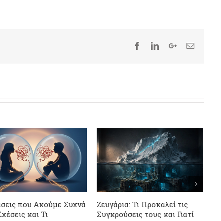
Για
είμ
Augu
ι η σχέση μετά το
Η Ψυχολογία του Ψεύτη -13
Ο απόλυτος οδηγός
Μυστικά που Δεν Θέλει να