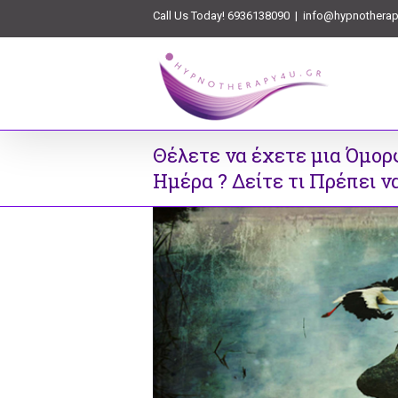
Call Us Today! 6936138090
|
info@hypnotherap
Θέλετε να έχετε μια Όμορ
Ημέρα ? Δείτε τι Πρέπει ν