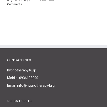
July 1st, 2026
|
0
J
Comments
C
CONTACT INFO
hypnotherapy4u.gr
Mobile: 6936138090
Email: info@hypnotherapy4u.gr
RECENT POSTS