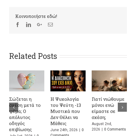
Kοινοποιήστε εδώ!
Related Posts
Σώζεται η
Η Ψυχολογία
Γιατί νιώθουμε
4
σχέση μετά το
του Ψεύτη -13
μόνοι ενώ
Α
ψέμα; Ο
Μυστικά που
είμαστε σε
σ
απόλυτος
Δεν Θέλει να
σχέση;
κ
οδηγός
Μάθεις
Σ
August 2nd,
επιβίωσης
Π
2026
|
0 Comments
June 24th, 2026
|
0
Comments