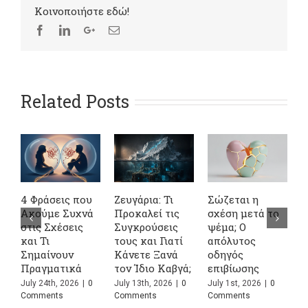
Kοινοποιήστε εδώ!
Related Posts
4 Φράσεις που
Ζευγάρια: Τι
Σώζεται η
Η
Ακούμε Συχνά
Προκαλεί τις
σχέση μετά το
τ
στις Σχέσεις
Συγκρούσεις
ψέμα; Ο
Μ
και Τι
τους και Γιατί
απόλυτος
Δ
Σημαίνουν
Κάνετε Ξανά
οδηγός
Μ
Πραγματικά
τον Ίδιο Καβγά;
επιβίωσης
J
C
July 24th, 2026
|
0
July 13th, 2026
|
0
July 1st, 2026
|
0
Comments
Comments
Comments