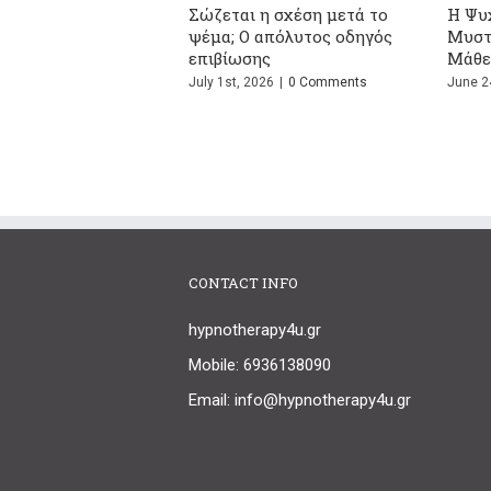
 του Ψεύτη -13
Γιατί νιώθουμε μόνοι ενώ
4 Φράσει
 Δεν Θέλει να
είμαστε σε σχέση;
στις Σχέσ
Σημαίνου
August 2nd, 2026
|
0 Comments
|
0 Comments
July 24th, 2
CONTACT INFO
hypnotherapy4u.gr
Mobile: 6936138090
Email: info@hypnotherapy4u.gr