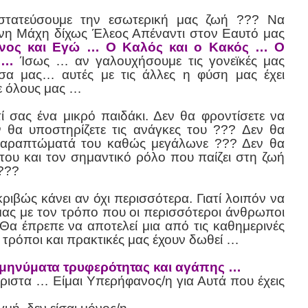
τατεύσουμε την εσωτερική μας ζωή ??? Να
νη Μάχη δίχως Έλεος Απέναντι στον Εαυτό μας
ίνος και Εγώ … Ο Καλός και ο Κακός …
Ο
 …
Ίσως … αν γαλουχήσουμε τις γονεϊκές μας
έσα μας… αυτές με τις άλλες η φύση μας έχει
ε όλους μας …
 ​​σας ένα μικρό παιδάκι. Δεν θα φροντίσετε να
ν θα υποστηρίζετε τις ανάγκες του ??? Δεν θα
παραπτώματά του καθώς μεγάλωνε ??? Δεν θα
του και τον σημαντικό ρόλο που παίζει στη ζωή
???
ριβώς κάνει αν όχι περισσότερα. Γιατί λοιπόν να
μας με τον τρόπο που οι περισσότεροι άνθρωποι
Θα έπρεπε να αποτελεί μια από τις καθημερινές
τρόποι και πρακτικές μας έχουν δωθεί …
 μηνύματα τρυφερότητας και αγάπης …
ριστα … Είμαι Υπερήφανος/η για Αυτά που έχεις