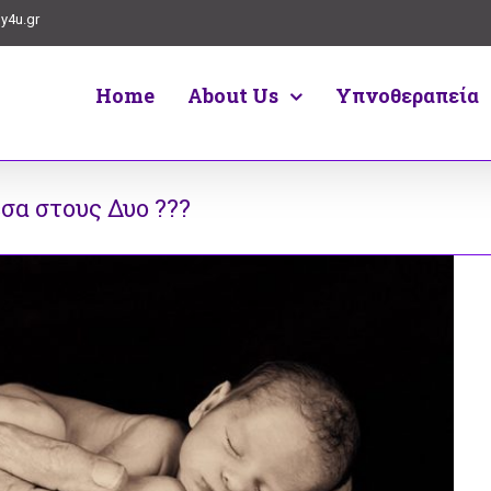
y4u.gr
Home
About Us
Υπνοθεραπεία
σα στους Δυο ???