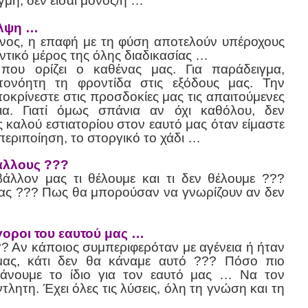
γμή, δεν είσαι μόνος/η …
αλψη …
νος, η επαφή με τη φύση αποτελούν υπέροχους
τικό μέρος της όλης διαδικασίας …
που ορίζει ο καθένας μας. Για παράδειγμα,
τονόητη τη φροντίδα στις εξόδους μας. Την
κρίνεστε στις προσδοκίες μας τις απαιτούμενες
ια. Γιατί όμως σπάνια αν όχι καθόλου, δεν
 καλού εστιατορίου στον εαυτό μας όταν είμαστε
 περιποίηση, το στοργικό το χάδι …
 άλλους ???
άλλον μας τι θέλουμε και τι δεν θέλουμε ???
ας ??? Πως θα μπορούσαν να γνωρίζουν αν δεν
γοροι του εαυτού μας …
??? Αν κάποιος συμπεριφερόταν με αγένεια ή ήταν
 μας, κάτι δεν θα κάναμε αυτό ??? Πόσο πιο
κάνουμε το ίδιο για τον εαυτό μας … Να τον
λητη. Έχει όλες τις λύσεις, όλη τη γνώση και τη