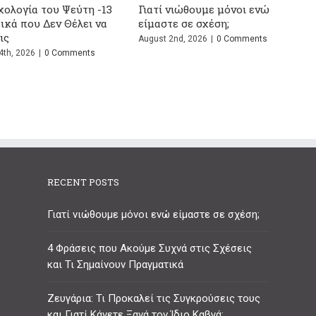
ς που Ακούμε Συχνά
Ζευγάρια: Τι Προκαλεί τις
εις και Τι
Συγκρούσεις τους και Γιατί
ν Πραγματικά
Κάνετε Ξανά τον Ίδιο Καβγά;
026
|
0 Comments
July 13th, 2026
|
0 Comments
RECENT POSTS
Γιατί νιώθουμε μόνοι ενώ είμαστε σε σχέση;
4 Φράσεις που Ακούμε Συχνά στις Σχέσεις
και Τι Σημαίνουν Πραγματικά
Ζευγάρια: Τι Προκαλεί τις Συγκρούσεις τους
και Γιατί Κάνετε Ξανά τον Ίδιο Καβγά;