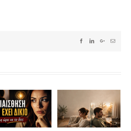
Σώζετ
ψέμα;
επιβί
July 1st