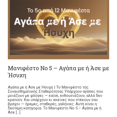
η
Μανιφέστο Νο 5 – Αγάπα με ή Άσε με
Ήσυχη
Αγάπα με ή Άσε με Ήσυχη | Το Μανιφέστο της
Συναισθηματικής Σταθερότητας Υπάρχουν αγάπες που
μοιάζουν με φλόγες — καίνε, ενθουσιάζουν, αλλά δεν
κρατούν. Και υπάρχουν κι εκείνες που στέκουν σαν
βράχοι — ήρεμες, σταθερές, γαλήνιες. Αυτή είναι η
δεύτερη κατηγορία. Το Μανιφέστο Νο 5 – Αγάπα με ή
Άσε [...]