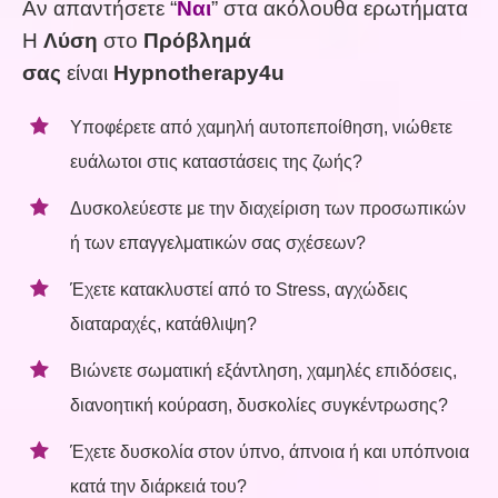
Αν απαντήσετε “
Ναι
” στα ακόλουθα ερωτήματα
Η
Λύση
στο
Πρόβλημά
σας
είναι
Hypnotherapy4u
Υποφέρετε από χαμηλή αυτοπεποίθηση, νιώθετε
ευάλωτοι στις καταστάσεις της ζωής?
Δυσκολεύεστε με την διαχείριση των προσωπικών
ή των επαγγελματικών σας σχέσεων?
Έχετε κατακλυστεί από το Stress, αγχώδεις
διαταραχές, κατάθλιψη?
Βιώνετε σωματική εξάντληση, χαμηλές επιδόσεις,
διανοητική κούραση, δυσκολίες συγκέντρωσης?
Έχετε δυσκολία στον ύπνο, άπνοια ή και υπόπνοια
κατά την διάρκειά του?