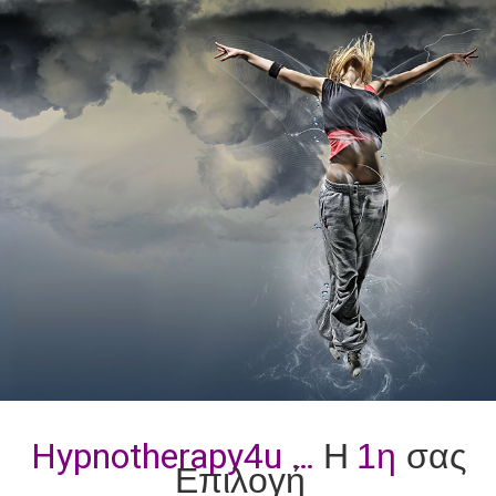
Hypnotherapy4u …
Η
1η
σας
Επιλογή