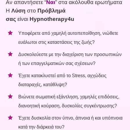
Αν απαντήσετε “
Ναι
” στα ακόλουθα ερωτήματα
Η
Λύση
στο
Πρόβλημά
σας
είναι
Hypnotherapy4u
Υποφέρετε από χαμηλή αυτοπεποίθηση, νιώθετε
ευάλωτοι στις καταστάσεις της ζωής?
Δυσκολεύεστε με την διαχείριση των προσωπικών
ή των επαγγελματικών σας σχέσεων?
Έχετε κατακλυστεί από το Stress, αγχώδεις
διαταραχές, κατάθλιψη?
Βιώνετε σωματική εξάντληση, χαμηλές επιδόσεις,
διανοητική κούραση, δυσκολίες συγκέντρωσης?
Έχετε δυσκολία στον ύπνο, άπνοια ή και υπόπνοια
κατά την διάρκειά του?