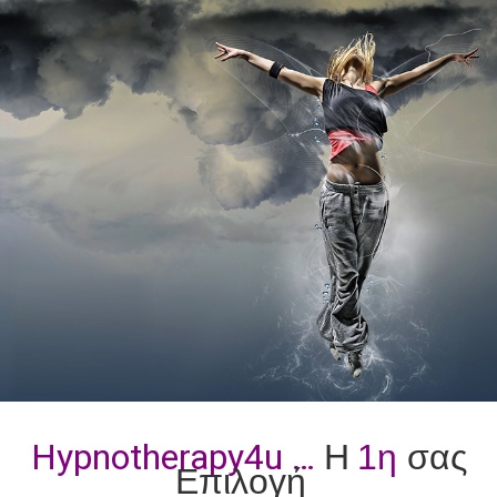
Hypnotherapy4u …
Η
1η
σας
Επιλογή